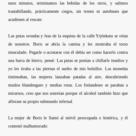
unos minutos, terminamos las bebidas de los otros, y salimos
trastabillando, prácticamente ciegos, sin trenes ni autobuses que
acudiesen al rescate.
Las putas orondas y feas de la esquina de la calle Yrjönkatu se reían
de nosotros. Boris se abría la camisa y les mostraba el torso
musculado. Pegarle o acostarse con él debía ser como hacerlo contra
una barra de hierro, pensé. Las putas se ponían a chillarle insultos y
yo les tiraba a las piernas el suelto de mis bolsillos. Las monedas
tintineaban, las mujeres lanzaban patadas al aire, descubriendo
muslos blandengues y medias rotas. Los finlandeses se paraban a
mirarnos, creo que nos sonreían porque el alcohol también hizo que
aflorase su propio submundo infernal.
La mujer de Boris le llamó al móvil preocupada o histérica, y él
contestó malhumorado: