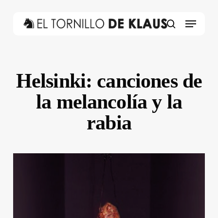
Skip
to
Menu
main
search
content
Helsinki: canciones de
la melancolía y la
rabia