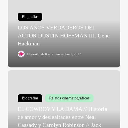
DEL
ACTOR
Biografías
DUSTIN
HOFFMAN
LOS AÑOS VERDADEROS DEL
III.
ACTOR DUSTIN HOFFMAN III. Gene
Gene
Hackman
Hackman
El tornillo de Klaus
noviembre 7, 2017
EL
COWBOY
Y
LA
Biografías
Relatos cinematográficos
DAMA
//
EL COWBOY Y LA DAMA // Historia
Historia
de amor y deslealtades entre Neal
de
Cassady y Carolyn Robinson // Jack