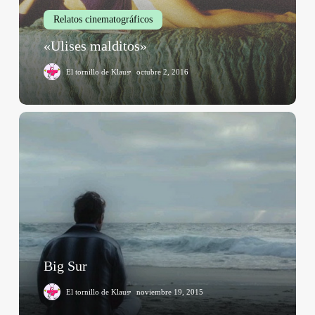
Relatos cinematográficos
«Ulises malditos»
El tornillo de Klaus
octubre 2, 2016
Big
Sur
Big Sur
El tornillo de Klaus
noviembre 19, 2015