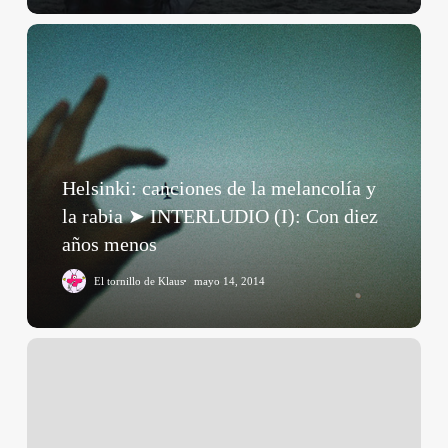
Helsinki:
canciones
de
la
melancolía
y
la
Helsinki: canciones de la melancolía y
rabia
la rabia ➤ INTERLUDIO (I): Con diez
➤
años menos
INTERLUDIO
(I):
El tornillo de Klaus
mayo 14, 2014
Con
diez
años
Helsinki:
menos
canciones
de
la
melancolía