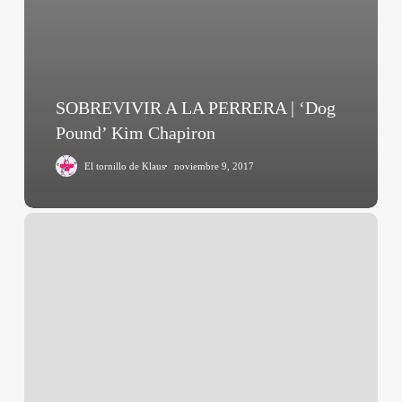
SOBREVIVIR A LA PERRERA | ‘Dog
Pound’ Kim Chapiron
El tornillo de Klaus
noviembre 9, 2017
Post
Tenebras
Lux
(Carlos
Reygadas,
2012)